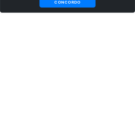
CONCORDO
ASSINE AGORA MESMO NOSSA NEWSLETTER
Receba artigos exclusivos e fique por dentro das novidades.
Ao se cadastrar, você concorda com os
Termos e Condições
e
Política de Privacidade
.