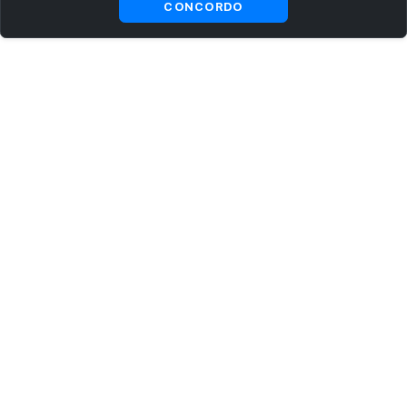
CONCORDO
ASSINE AGORA MESMO NOSSA NEWSLETTER
Receba artigos exclusivos e fique por dentro das novidades.
Ao se cadastrar, você concorda com os
Termos e Condições
e
Política de Privacidade
.