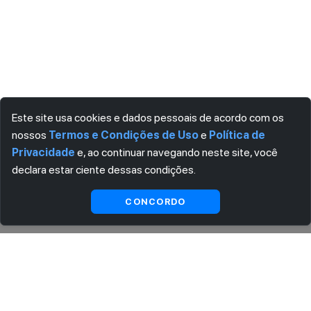
Este site usa cookies e dados pessoais de acordo com os
nossos
Termos e Condições de Uso
e
Política de
Privacidade
e, ao continuar navegando neste site, você
declara estar ciente dessas condições.
Ver
Visualizar
CONCORDO
substitutas
ASSINE AGORA MESMO NOSSA NEWSLETTER