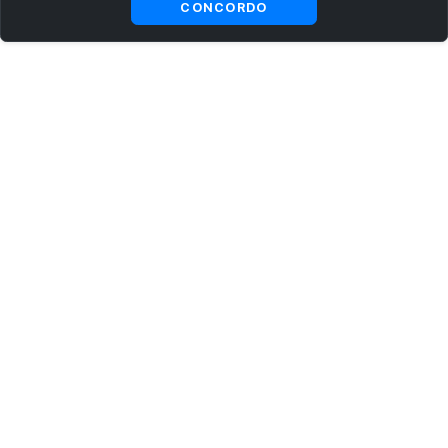
CONCORDO
ASSINE AGORA MESMO NOSSA NEWSLETTER
Receba artigos exclusivos e fique por dentro das novidades.
Ao se cadastrar, você concorda com os
Termos e Condições
e
Política de Privacidade
.