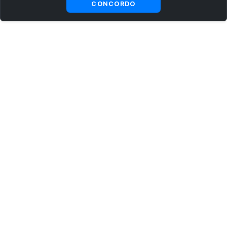
CONCORDO
ASSINE AGORA MESMO NOSSA NEWSLETTER
Receba artigos exclusivos e fique por dentro das novidades.
Ao se cadastrar, você concorda com os
Termos e Condições
e
Política de Privacidade
.