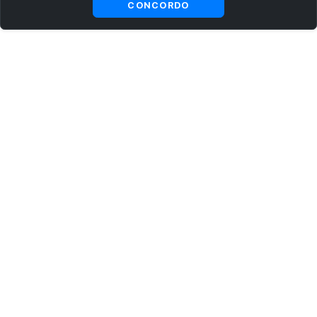
CONCORDO
ASSINE AGORA MESMO NOSSA NEWSLETTER
Receba artigos exclusivos e fique por dentro das novidades.
Ao se cadastrar, você concorda com os
Termos e Condições
e
Política de Privacidade
.