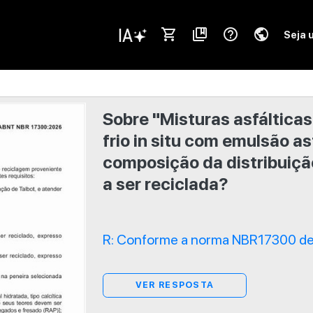
shopping_cart
collections_bookmark
help_outline
public
Seja 
Sobre "Misturas asfáltica
frio in situ com emulsão as
composição da distribuiçã
a ser reciclada?
R: Conforme a norma NBR17300 de
VER RESPOSTA