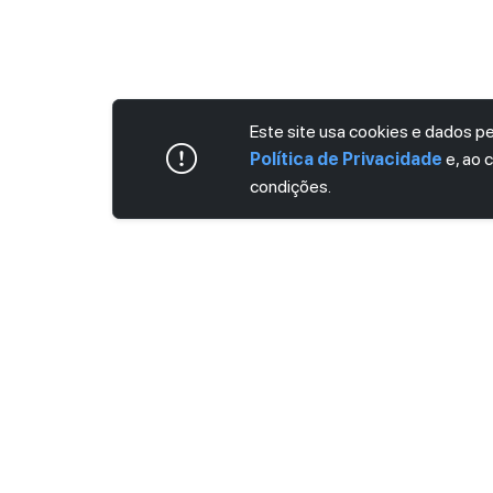
Este site usa cookies e dados 
Política de Privacidade
e, ao 
condições.
ASSINE AGORA MESMO NOSSA NEWS
Receba artigos exclusivos e fique por dent
Ao se cadastrar, você concorda com os
Ter
Privacidade
.