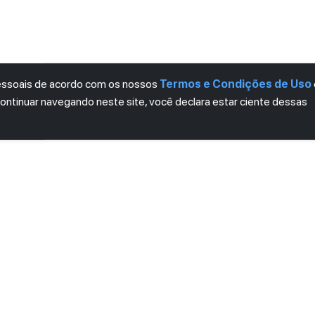
pessoais de acordo com os nossos
Termos e Condições de Uso
continuar navegando neste site, você declara estar ciente dessas
LETTER
ro das novidades.
mos e Condições
e
Política de