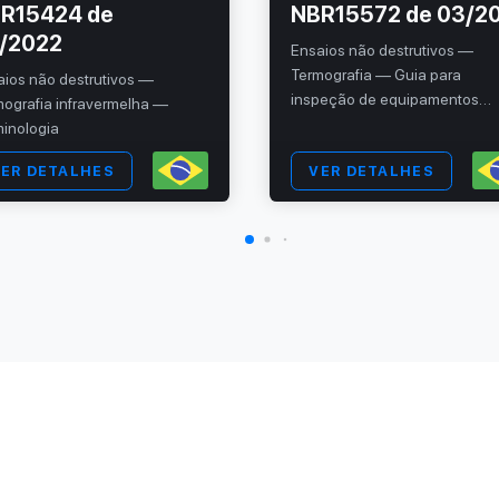
R15424 de
NBR15572 de 03/2
/2022
Ensaios não destrutivos —
Termografia — Guia para
aios não destrutivos —
inspeção de equipamentos
mografia infravermelha —
elétricos e mecânicos
minologia
ER DETALHES
VER DETALHES