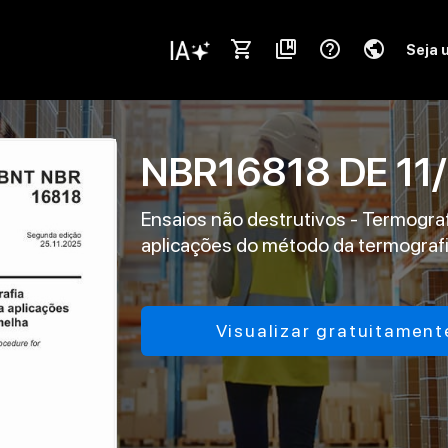
shopping_cart
collections_bookmark
help_outline
public
Seja 
NBR16818
DE
11
Ensaios não destrutivos - Termogra
aplicações do método da termografi
Visualizar gratuitament