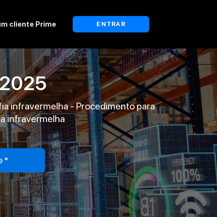
um cliente Prime
ENTRAR
/2025
fia infravermelha - Procedimento para
a infravermelha
e*