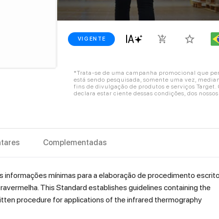
star_border
add_shopping_cart
VIGENTE
*Trata-se de uma campanha promocional que perm
está sendo pesquisada, somente uma vez, mediant
fins de divulgação de produtos e serviços Target
declara estar ciente dessas condições, dos nosso
tares
Complementadas
s informações mínimas para a elaboração de procedimento escrit
ravermelha. This Standard establishes guidelines containing the
itten procedure for applications of the infrared thermography